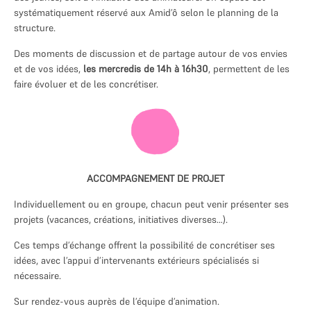
S’investir à la MJC
systématiquement réservé aux Amid’ô selon le planning de la
structure.
Assemblée générale et conseil
d’administration
Des moments de discussion et de partage autour de vos envies
L’équipe de la MJC
et de vos idées,
les mercredis de 14h à 16h30
, permettent de les
faire évoluer et de les concrétiser.
Les intervenant.e.s
Recrutement
Nos partenaires
La MJC et le Collectif JOB
ACCOMPAGNEMENT DE PROJET
CONTACT
Individuellement ou en groupe, chacun peut venir présenter ses
projets (vacances, créations, initiatives diverses…).
Ces temps d’échange offrent la possibilité de concrétiser ses
idées, avec l’appui d’intervenants extérieurs spécialisés si
nécessaire.
Sur rendez-vous auprès de l’équipe d’animation.