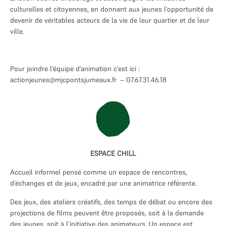
Mes Joyeux Colocs
culturelles et citoyennes, en donnant aux jeunes l’opportunité de
devenir de véritables acteurs de la vie de leur quartier et de leur
Jardin éphémère du grand cèdre
ville.
Vie de quartier : Participez !
JEUNESSE 11-25 ANS
Pour joindre l’équipe d’animation c’est ici :
PROGRAMMATION
actionjeunes@mjcpontsjumeaux.fr – 07.67.31.46.18
Evènements à venir
Evènements de nos partenaires
Evènements passés
ESPACE CHILL
LA MJC
Accueil informel pensé comme un espace de rencontres,
Informations adhérents
d’échanges et de jeux, encadré par une animatrice référente.
L’association
Des jeux, des ateliers créatifs, des temps de débat ou encore des
Adhérer à la MJC
projections de films peuvent être proposés, soit à la demande
des jeunes, soit à l’initiative des animateurs. Un espace est