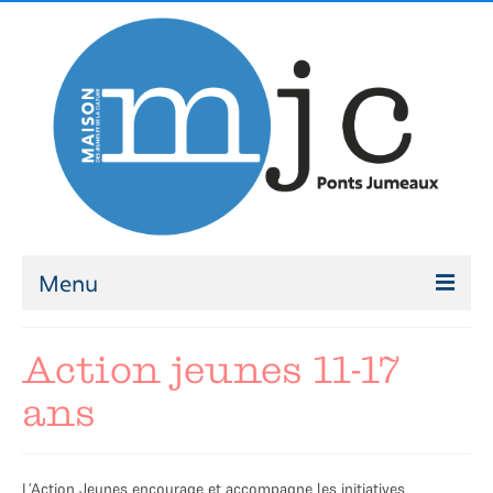
Menu
ATELIERS
Action jeunes 11-17
Ateliers 2026-2027
ans
Modalités d’inscription
ACCOMPAGNEMENT
L’Action Jeunes encourage et accompagne les initiatives