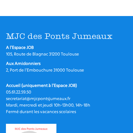
Mes Joyeux Colocs
Jardin éphémère du grand cèdre
Vie de quartier : Participez !
MJC des Ponts Jumeaux
JEUNESSE 11-25 ANS
PROGRAMMATION
A l’Espace JOB
105, Route de Blagnac 31200 Toulouse
Evènements à venir
Aux Amidonniers
Evènements de nos partenaires
2, Port de l’Embouchure 31000 Toulouse
Evènements passés
Accueil (uniquement à l'Espace JOB)
LA MJC
05.61.22.59.50
secretariat@mjcpontsjumeaux.fr
Informations adhérents
Mardi, mercredi et jeudi 10h-13h00, 14h-18h
Fermé durant les vacances scolaires
L’association
Adhérer à la MJC