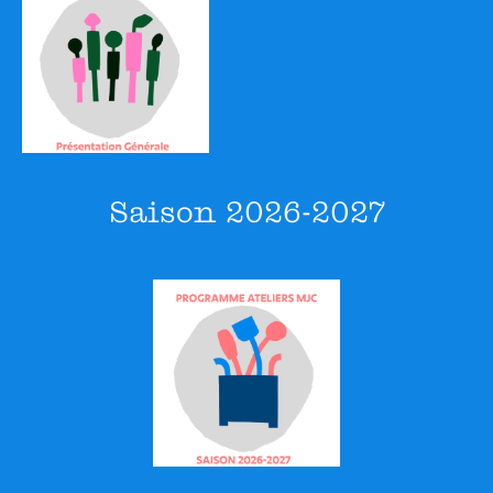
S’investir à la MJC
Assemblée générale et conseil
d’administration
L’équipe de la MJC
Les intervenant.e.s
Recrutement
Saison 2026-2027
Nos partenaires
La MJC et le Collectif JOB
CONTACT