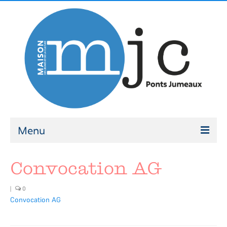
Menu
ATELIERS
Convocation AG
Ateliers 2026-2027
|
0
Modalités d’inscription
Convocation AG
ACCOMPAGNEMENT