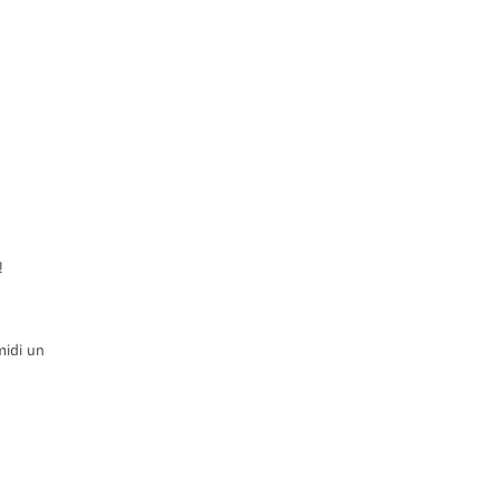
!
midi un