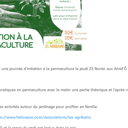
e journée d’initiation à la permaculture le jeudi 23 février aux Amid’Ô 
atiques en permaculture avec le matin une partie théorique et l’après-
activités autour du jardinage pour profiter en famille.
ps://www.helloasso.com/associations/les-agribains
!
) et le repas du midi est inclus dans le prix.