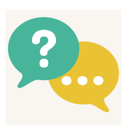
Mes Joyeux Colocs
Jardin éphémère du grand cèdre
Vie de quartier : Participez !
JEUNESSE 11-25 ANS
PROGRAMMATION
Evènements à venir
Evènements de nos partenaires
Evènements passés
LA MJC
Informations adhérents
L’association
Adhérer à la MJC