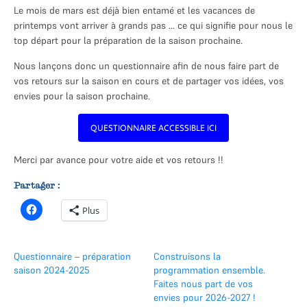
S’investir à la MJC
Le mois de mars est déjà bien entamé et les vacances de
printemps vont arriver à grands pas … ce qui signifie pour nous le
Assemblée générale et conseil
d’administration
top départ pour la préparation de la saison prochaine.
L’équipe de la MJC
Nous lançons donc un questionnaire afin de nous faire part de
vos retours sur la saison en cours et de partager vos idées, vos
Les intervenant.e.s
envies pour la saison prochaine.
Recrutement
QUESTIONNAIRE ACCESSIBLE ICI
Nos partenaires
Merci par avance pour votre aide et vos retours !!
La MJC et le Collectif JOB
Partager :
CONTACT
Plus
Questionnaire – préparation
Construisons la
saison 2024-2025
programmation ensemble.
Faites nous part de vos
envies pour 2026-2027 !