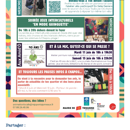
Evènements à venir
Evènements de nos partenaires
Evènements passés
LA MJC
Informations adhérents
L’association
Adhérer à la MJC
S’investir à la MJC
Assemblée générale et conseil
d’administration
L’équipe de la MJC
Les intervenant.e.s
Recrutement
Partager :