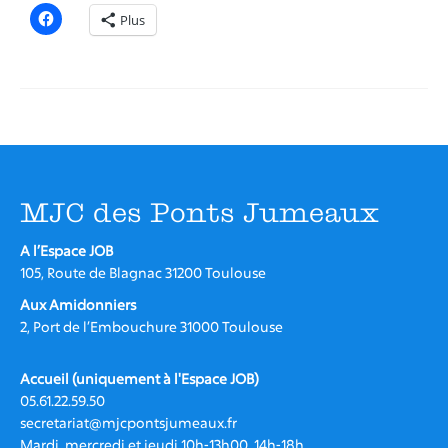
Plus
Nos partenaires
La MJC et le Collectif JOB
CONTACT
MJC des Ponts Jumeaux
A l’Espace JOB
105, Route de Blagnac 31200 Toulouse
Aux Amidonniers
2, Port de l’Embouchure 31000 Toulouse
Accueil (uniquement à l'Espace JOB)
05.61.22.59.50
secretariat@mjcpontsjumeaux.fr
Mardi, mercredi et jeudi 10h-13h00, 14h-18h