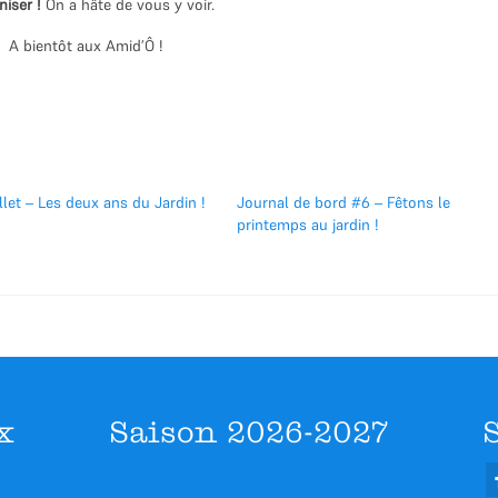
niser !
On a hâte de vous y voir.
A bientôt aux Amid’Ô !
illet – Les deux ans du Jardin !
Journal de bord #6 – Fêtons le
printemps au jardin !
x
Saison 2026-2027