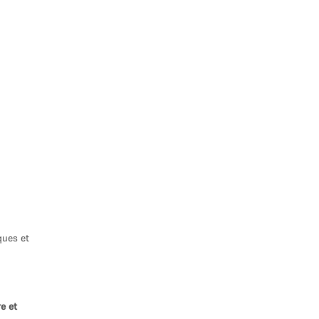
ques et
e et