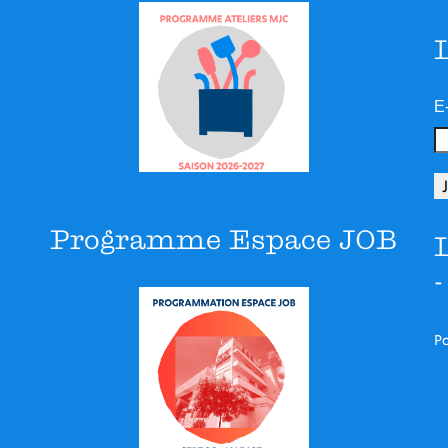
E
Programme Espace JOB
Po