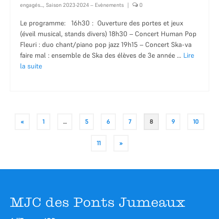
engagés...
,
Saison 2023-2024 – Evènements
|
0
Le programme: 16h30 : Ouverture des portes et jeux
(éveil musical, stands divers) 18h30 – Concert Human Pop
Fleuri : duo chant/piano pop jazz 19h15 – Concert Ska-va
faire mal : ensemble de Ska des élèves de 3e année …
Lire
la suite­­
Pagination
«
1
…
5
6
7
8
9
10
des
11
»
publications
MJC des Ponts Jumeaux