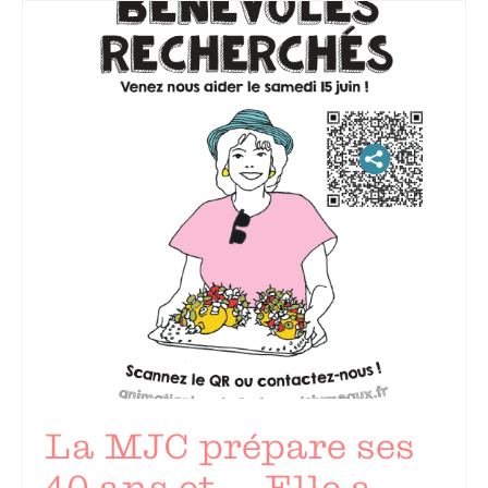
La MJC prépare ses
40 ans et … Elle a