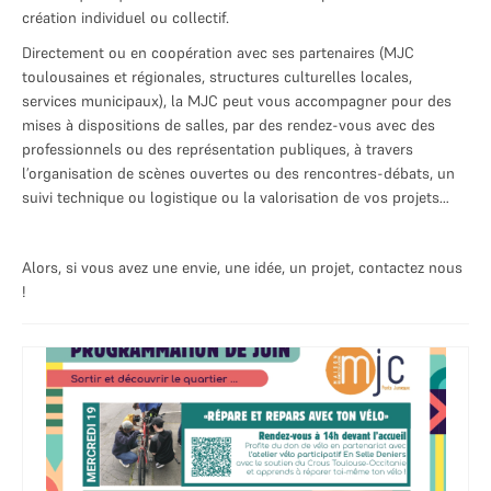
Mes Joyeux Colocs
création individuel ou collectif.
Jardin éphémère du grand cèdre
Directement ou en coopération avec ses partenaires (MJC
toulousaines et régionales, structures culturelles locales,
Vie de quartier : Participez !
services municipaux), la MJC peut vous accompagner pour des
mises à dispositions de salles, par des rendez-vous avec des
JEUNESSE 11-25 ANS
professionnels ou des représentation publiques, à travers
PROGRAMMATION
l’organisation de scènes ouvertes ou des rencontres-débats, un
suivi technique ou logistique ou la valorisation de vos projets…
Evènements à venir
Evènements de nos partenaires
Alors, si vous avez une envie, une idée, un projet, contactez nous
!
Evènements passés
LA MJC
Informations adhérents
L’association
Adhérer à la MJC