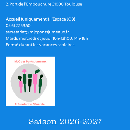
S’investir à la MJC
2, Port de l’Embouchure 31000 Toulouse
Assemblée générale et conseil
d’administration
Accueil (uniquement à l'Espace JOB)
05.61.22.59.50
L’équipe de la MJC
secretariat@mjcpontsjumeaux.fr
Mardi, mercredi et jeudi 10h-13h00, 14h-18h
Les intervenant.e.s
Fermé durant les vacances scolaires
Recrutement
Nos partenaires
La MJC et le Collectif JOB
CONTACT
Saison 2026-2027