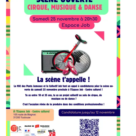
Mes Joyeux Colocs
Jardin éphémère du grand cèdre
Vie de quartier : Participez !
JEUNESSE 11-25 ANS
PROGRAMMATION
Evènements à venir
Evènements de nos partenaires
Evènements passés
LA MJC
Informations adhérents
L’association
Adhérer à la MJC