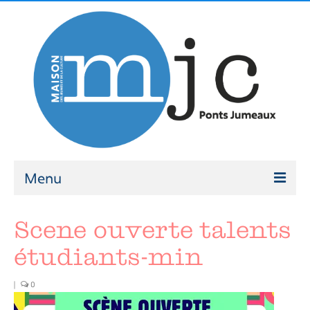
Menu
ATELIERS
Scene ouverte talents
Ateliers 2026-2027
étudiants-min
Modalités d’inscription
|
0
ACCOMPAGNEMENT