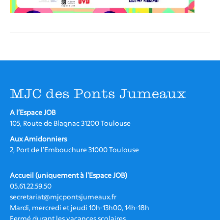
S’investir à la MJC
Assemblée générale et conseil
d’administration
L’équipe de la MJC
Les intervenant.e.s
Recrutement
MJC des Ponts Jumeaux
Nos partenaires
A l’Espace JOB
La MJC et le Collectif JOB
105, Route de Blagnac 31200 Toulouse
CONTACT
Aux Amidonniers
2, Port de l’Embouchure 31000 Toulouse
Accueil (uniquement à l'Espace JOB)
05.61.22.59.50
secretariat@mjcpontsjumeaux.fr
Mardi, mercredi et jeudi 10h-13h00, 14h-18h
Fermé durant les vacances scolaires